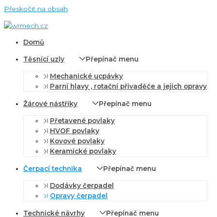
Přeskočit na obsah
Domů
Těsnící uzly
Přepínač menu
Mechanické ucpávky
Parní hlavy , rotační přivaděče a jejich opravy
Žárové nástřiky
Přepínač menu
Přetavené povlaky
HVOF povlaky
Kovové povlaky
Keramické povlaky
Čerpací technika
Přepínač menu
Dodávky čerpadel
Opravy čerpadel
Technické návrhy
Přepínač menu