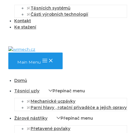
Těsnících systémů
Části výrobních technologií
Kontakt
Ke stažení
Main Menu
Domů
Těsnící uzly
Přepínač menu
Mechanické ucpávky
Parní hlavy , rotační přivaděče a jejich opravy
Žárové nástřiky
Přepínač menu
Přetavené povlaky