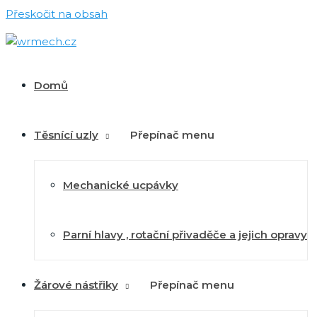
Přeskočit na obsah
Domů
Těsnící uzly
Přepínač menu
Mechanické ucpávky
Parní hlavy , rotační přivaděče a jejich opravy
Žárové nástřiky
Přepínač menu