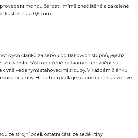
o provedení mohou čerpat i mírně znečištěné a zakalené
ikostí zrn do 0,5 mm.
otlivých článků za sebou do tlakových stupňů, jejichž
 jsou v dolní části opatřené patkami k upevnění na
elek vně vedenými stahovacími šrouby. V každém článku
ěsnícími kruhy. Hřídel čerpadla je oboustranně uložen ve
ze strojní oceli, ostatní části ze šedé litiny