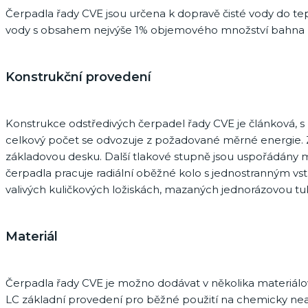
Čerpadla řady CVE jsou určena k dopravě čisté vody do t
vody s obsahem nejvýše 1% objemového množství bahna ne
Konstrukční provedení
Konstrukce odstředivých čerpadel řady CVE je článková, s 
celkový počet se odvozuje z požadované měrné energie. Zá
základovou desku. Další tlakové stupně jsou uspořádány 
čerpadla pracuje radiální oběžné kolo s jednostranným vs
valivých kuličkových ložiskách, mazaných jednorázovou tu
Materiál
Čerpadla řady CVE je možno dodávat v několika materiál
LC základní provedení pro běžné použití na chemicky neaktiv