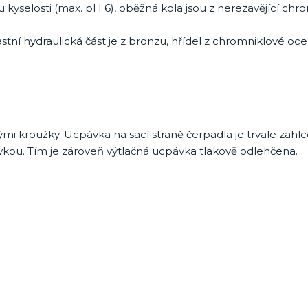
kyselosti (max. pH 6), oběžná kola jsou z nerezavějící chrom
ní hydraulická část je z bronzu, hřídel z chromniklové ocel
 kroužky. Ucpávka na sací straně čerpadla je trvale zahlc
kou. Tím je zároveň výtlačná ucpávka tlakově odlehčena.