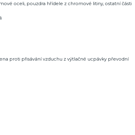
ové oceli, pouzdra hřídele z chromové litiny, ostatní části
i
ena proti přisávání vzduchu z výtlačné ucpávky převodní