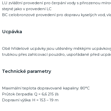
LU zvláštní provedení pro čerpání vody s přirozenou mírou 
stejné jako v provedení LC
BC celobronzové provedení pro dopravu kyselých vod, vlast
Ucpávka
Obě hřídelové ucpávky jsou utěsněny měkkými ucpávkovými
trubkou přes zahlcovací pouzdro, uspořádané před ucpáv
Technické parametry
Maximální teplota dopravované kapaliny: 80°C
Průtok čerpadla: Q = 6,6 215 l/s
Dopravní výška: H = 153 – 19 m