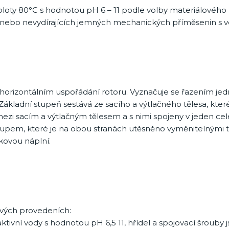
eploty 80°C s hodnotou pH 6 – 11 podle volby materiálovéh
bo nevydírajících jemných mechanických příměsenin s vel
horizontálním uspořádání rotoru. Vyznačuje se řazením jedn
kladní stupeň sestává ze sacího a výtlačného tělesa, které
mezi sacím a výtlačným tělesem a s nimi spojeny v jeden c
tupem, které je na obou stranách utěsněno vyměnitelnými t
kovou náplní.
ových provedeních:
ní vody s hodnotou pH 6,5 11, hřídel a spojovací šrouby jsou 