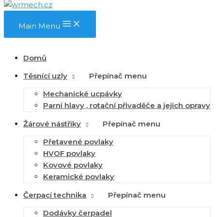
Main Menu
Domů
Těsnící uzly
Přepínač menu
Mechanické ucpávky
Parní hlavy , rotační přivaděče a jejich opravy
Žárové nástřiky
Přepínač menu
Přetavené povlaky
HVOF povlaky
Kovové povlaky
Keramické povlaky
Čerpací technika
Přepínač menu
Dodávky čerpadel