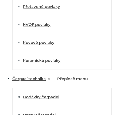
Přetavené povlaky
HVOF povlaky
Kovové povlaky
Keramické povlaky
Čerpací technika
Přepínač menu
Dodávky čerpadel
Opravy čerpadel